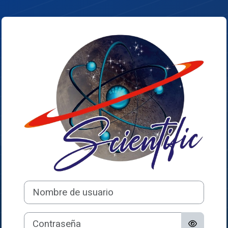
Salta al contenido principal
Entrar a Preunive
Nombre de usuario
Contraseña