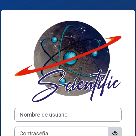
Salta al contenido principal
Entrar a Preunive
Nombre de usuario
Contraseña